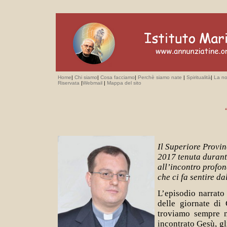
Home
|
Chi siamo
|
Cosa facciamo
|
Perchè siamo nate
|
Spiritualità
|
La no
Riservata
|
Webmail
|
Mappa del sito
Il Superiore Provi
2017 tenuta durant
all’incontro profon
che ci fa sentire d
L’episodio narrato
delle giornate di
troviamo sempre n
incontrato Gesù, gl