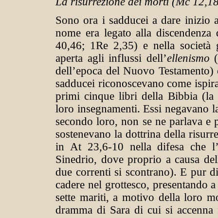
La risurrezione dei morti (Mc 12,1
Sono ora i sadducei a dare inizio a
nome era legato alla discendenza d
40,46; 1Re 2,35) e nella società gi
aperta agli influssi dell’
ellenismo
(
dell’epoca del Nuovo Testamento) 
sadducei riconoscevano come ispirat
primi cinque libri della Bibbia (la
loro insegnamenti. Essi negavano la 
secondo loro, non se ne parlava e pe
sostenevano la dottrina della risur
in At 23,6-10 nella difesa che l
Sinedrio, dove proprio a causa dell
due correnti si scontrano). E pur di
cadere nel grottesco, presentando a
sette mariti, a motivo della loro m
dramma di Sara di cui si accenna ne