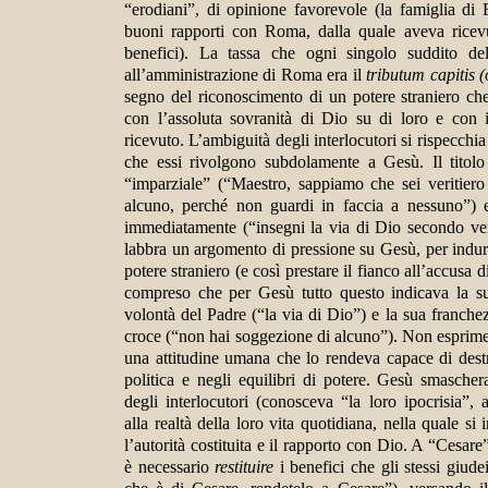
“erodiani”, di opinione favorevole (la famiglia di
buoni rapporti con Roma, dalla quale aveva ricev
benefici). La tassa che ogni singolo suddito de
all’amministrazione di Roma era il
tributum capitis (
segno del riconoscimento di un potere straniero che
con l’assoluta sovranità di Dio su di loro e con i
ricevuto. L’ambiguità degli interlocutori si rispecchi
che essi rivolgono subdolamente a Gesù. Il titolo
“imparziale” (“Maestro, sappiamo che sei veritier
alcuno, perché non guardi in faccia a nessuno”) 
immediatamente (“insegni la via di Dio secondo ver
labbra un argomento di pressione su Gesù, per indurl
potere straniero (e così prestare il fianco all’accusa
compreso che per Gesù tutto questo indicava la s
volontà del Padre (“la via di Dio”) e la sua franche
croce (“non hai soggezione di alcuno”). Non esprim
una attitudine umana che lo rendeva capace di destr
politica e negli equilibri di potere. Gesù smasche
degli interlocutori (conosceva “la loro ipocrisia”,
alla realtà della loro vita quotidiana, nella quale si
l’autorità costituita e il rapporto con Dio. A “Cesare”
è necessario
restituire
i benefici che gli stessi giude