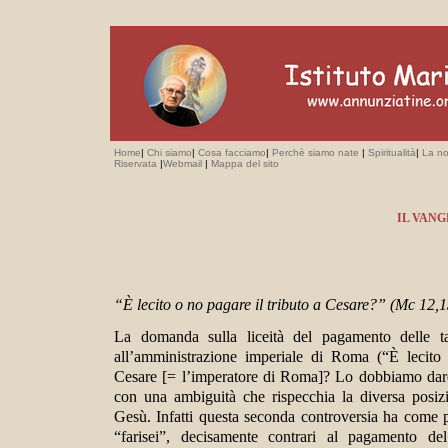
Home
|
Chi siamo
|
Cosa facciamo
|
Perchè siamo nate
|
Spiritualità
|
La no
Riservata
|
Webmail
|
Mappa del sito
IL VAN
“È lecito o no pagare il tributo a Cesare?” (Mc 12,
La domanda sulla liceità del pagamento delle t
all’amministrazione imperiale di Roma (“È lecito
Cesare [= l’imperatore di Roma]? Lo dobbiamo dar
con una ambiguità che rispecchia la diversa posizi
Gesù. Infatti questa seconda controversia ha come p
“farisei”, decisamente contrari al pagamento del 